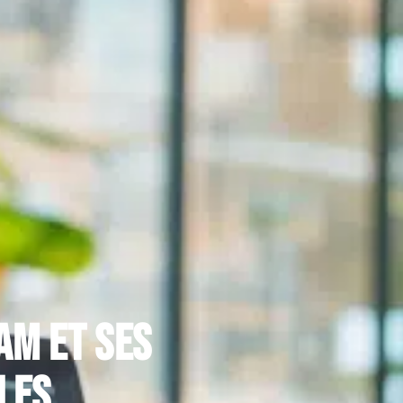
am et ses
les