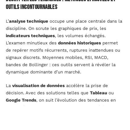
outils incontournables
L’
analyse technique
occupe une place centrale dans la
discipline. On scrute les graphiques de prix, les
indicateurs techniques
, les volumes échangés.
L’examen minutieux des
données historiques
permet
de repérer motifs récurrents, ruptures inattendues ou
signaux discrets. Moyennes mobiles, RSI, MACD,
bandes de Bollinger : ces outils servent à révéler la
dynamique dominante d’un marché.
La
visualisation de données
accélère la prise de
décision. Avec des solutions telles que
Tableau
ou
Google Trends
, on suit l’évolution des tendances en
temps réel, on capte les changements d’intérêt pour
un thème, un produit ou un comportement d’achat. Ces
plateformes offrent une vision détaillée, allant du pic
saisonnier à la baisse lente d’un segment précis.