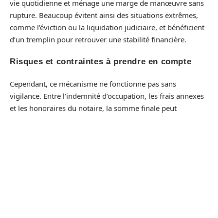
vie quotidienne et ménage une marge de manœuvre sans
rupture. Beaucoup évitent ainsi des situations extrêmes,
comme l’éviction ou la liquidation judiciaire, et bénéficient
d’un tremplin pour retrouver une stabilité financière.
Risques et contraintes à prendre en compte
Cependant, ce mécanisme ne fonctionne pas sans
vigilance. Entre l’indemnité d’occupation, les frais annexes
et les honoraires du notaire, la somme finale peut
significativement réduire le gain espéré. Il faut surtout
veiller à réaliser le rachat dans la période impartie, sinon,
la propriété échappe définitivement et la situation peut se
compliquer, surtout si les ressources manquent pour
remonter la pente. Chaque étape demande anticipation et
rigueur dans la gestion budgétaire.
Dans quels cas la vente à réméré a tout son
sens