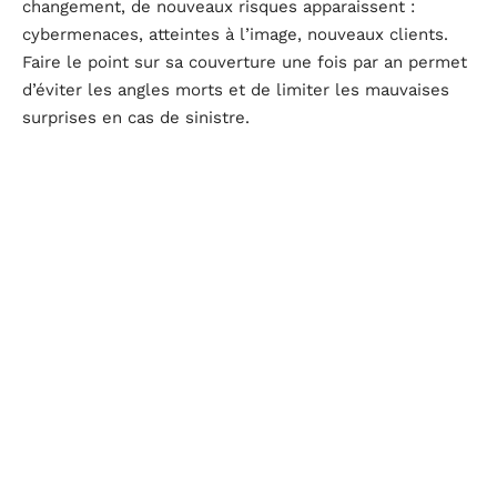
changement, de nouveaux risques apparaissent :
cybermenaces, atteintes à l’image, nouveaux clients.
Faire le point sur sa couverture une fois par an permet
d’éviter les angles morts et de limiter les mauvaises
surprises en cas de sinistre.
Comment souscrire à une assurance
responsabilité civile professionnelle
La première étape consiste à cartographier
précisément les dangers liés à l’activité. Ensuite, il
s’agit de solliciter plusieurs assureurs, d’examiner
attentivement les offres : montant de la prime,
étendue des garanties, gestion des litiges, niveau
d’accompagnement. Lire chaque clause, chaque
exclusion, c’est préparer le terrain pour le jour où la
situation dérape.