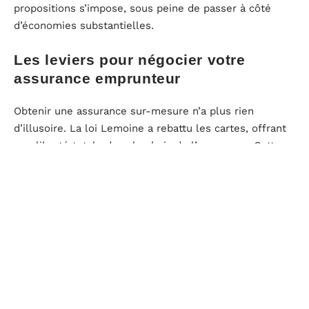
propositions s’impose, sous peine de passer à côté
d’économies substantielles.
Les leviers pour négocier votre
assurance emprunteur
Obtenir une assurance sur-mesure n’a plus rien
d’illusoire. La loi Lemoine a rebattu les cartes, offrant
une liberté totale dans le choix de l’assurance. Cette
latitude permet de décrocher des tarifs réellement en
phase avec sa situation, loin des standards bancaires
d’hier.
La quotité d’assurance et son impact sur le
tarif
La quotité, c’est la part du capital assurée sur chaque
tête. Elle doit atteindre au minimum 100 % du montant