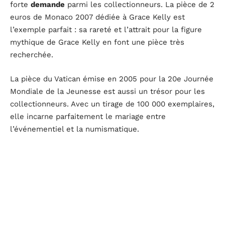
forte
demande
parmi les collectionneurs. La pièce de 2
euros de Monaco 2007 dédiée à Grace Kelly est
l’exemple parfait : sa rareté et l’attrait pour la figure
mythique de Grace Kelly en font une pièce très
recherchée.
La pièce du Vatican émise en 2005 pour la 20e Journée
Mondiale de la Jeunesse est aussi un trésor pour les
collectionneurs. Avec un tirage de 100 000 exemplaires,
elle incarne parfaitement le mariage entre
l’événementiel et la numismatique.
Pour les amateurs de pièces commémoratives, la pièce
de 2 euros de Saint-Marin 2004 dédiée à Bartolomeo
Borghesi reste une trouvaille précieuse. Avec ses 110
000 exemplaires, elle représente un investissement
sûr.