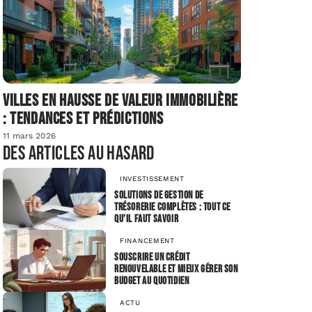
Villes en hausse de valeur immobilière
: tendances et prédictions
11 mars 2026
Des articles au hasard
INVESTISSEMENT
Solutions de gestion de
trésorerie complètes : tout ce
qu’il faut savoir
FINANCEMENT
Souscrire un crédit
renouvelable et mieux gérer son
budget au quotidien
ACTU