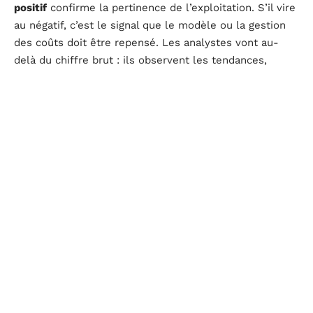
positif
confirme la pertinence de l’exploitation. S’il vire
au négatif, c’est le signal que le modèle ou la gestion
des coûts doit être repensé. Les analystes vont au-
delà du chiffre brut : ils observent les tendances,
mettent en perspective la croissance du chiffre
d’affaires, et évaluent l’impact des charges fixes et
variables.
La lecture des principaux ratios issus du résultat
d’exploitation permet d’aller plus loin. Marge
opérationnelle, taux de rentabilité, capacité
d’autofinancement : chaque indicateur dévoile une
facette du pilotage financier. Les décideurs s’appuient
sur ces données pour orienter leurs choix, qu’il s’agisse
d’investir, de recruter ou de revoir l’offre.
Les partenaires financiers, actionnaires, banques,
investisseurs, examinent attentivement la solidité du